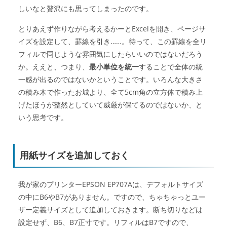
しいなと贅沢にも思ってしまったのです。
とりあえず作りながら考えるかーとExcelを開き、ページサ
イズを設定して、罫線を引き……。待って、この罫線を全リ
フィルで同じような雰囲気にしたらいいのではないだろう
か。ええと、つまり、
最小単位を統一
することで全体の統
一感が出るのではないかということです。いろんな大きさ
の積み木で作ったお城より、全て5cm角の立方体で積み上
げたほうが整然としていて威厳が保てるのではないか、と
いう思考です。
用紙サイズを追加しておく
我が家のプリンターEPSON EP707Aは、デフォルトサイズ
の中にB6やB7がありません。ですので、ちゃちゃっとユー
ザー定義サイズとして追加しておきます。断ち切りなどは
設定せず、B6、B7正寸です。リフィルはB7ですので、