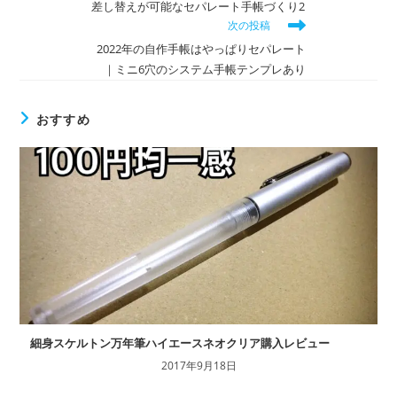
差し替えが可能なセパレート手帳づくり2
他
次の投稿
の
記
2022年の自作手帳はやっぱりセパレート
事
｜ミニ6穴のシステム手帳テンプレあり
を
読
む
おすすめ
細身スケルトン万年筆ハイエースネオクリア購入レビュー
2017年9月18日