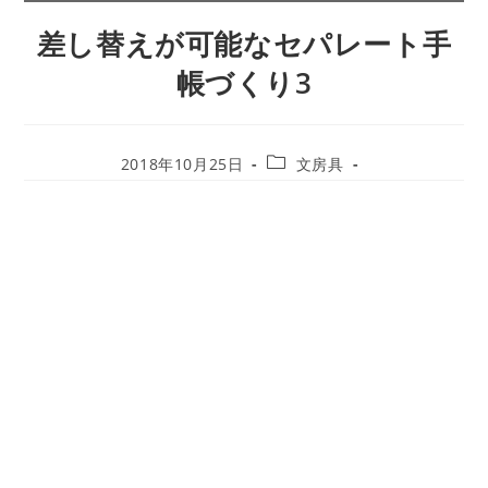
差し替えが可能なセパレート手
帳づくり3
投
投
2018年10月25日
文房具
稿
稿
カ
公
テ
開
ゴ
日:
リ
ー: