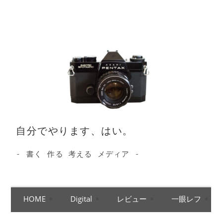
コ
ン
テ
ン
ツ
へ
ス
キ
ッ
自分でやります、はい。
プ
- 書く 作る 考える メディア -
HOME
Digital
レビュー
一眼レフ