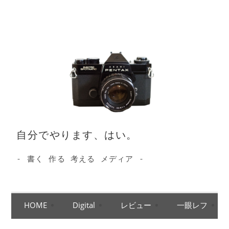
コ
ン
テ
ン
ツ
へ
ス
キ
ッ
自分でやります、はい。
プ
- 書く 作る 考える メディア -
HOME
Digital
レビュー
一眼レフ