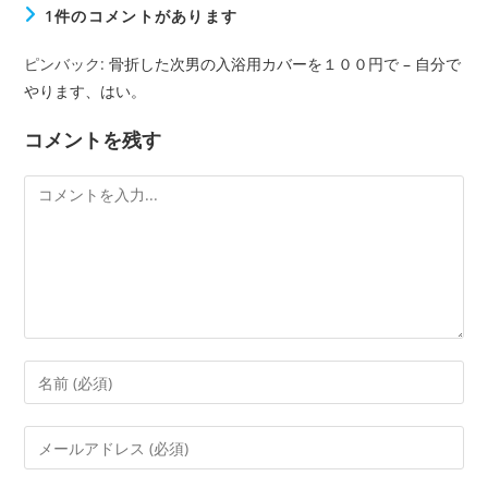
1件のコメントがあります
ピンバック:
骨折した次男の入浴用カバーを１００円で – 自分で
やります、はい。
コメントを残す
コ
メ
ン
ト
コ
メ
ン
メ
ト
ー
す