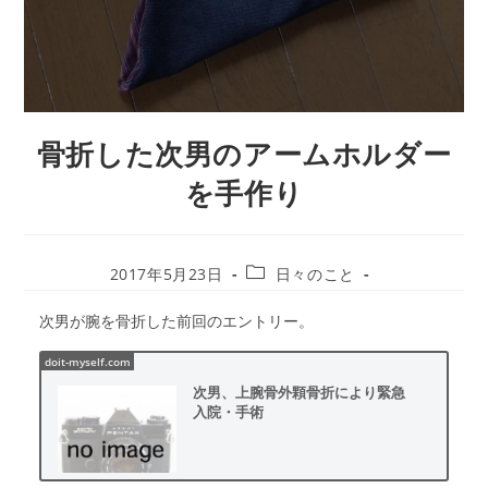
骨折した次男のアームホルダー
を手作り
投
投
2017年5月23日
日々のこと
稿
稿
カ
公
次男が腕を骨折した前回のエントリー。
テ
開
ゴ
日:
リ
次男、上腕骨外顆骨折により緊急
ー:
入院・手術