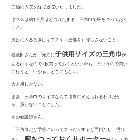
二泊の入院を経て退院いたしました。
ギプスは約1ヶ月ほどつけたまま、三角巾で腕をつっておく
こと。
風呂に入るときはギプスを（患部を）濡らさないこと。
子供用サイズの三角巾
看護師さんが「売店に
が
あるはずなので1枚買っておくといいかも」というので買い
に行くと、いやぁ、どこにもない。
大人用しかない。
まあ、三角巾のサイズなんて適当に変えられるわけだか
ら、買わないことにした。
別の看護師さん。
「三角巾だと学校にいってズレだりすると面倒だし、汚れ
腕をつっておくサポーター
るし。
がネットで