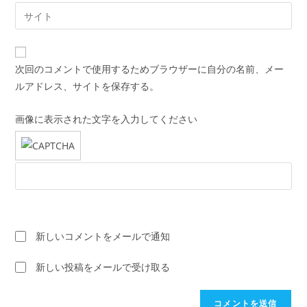
ル
Web
る
ア
サ
名
ド
イ
前
レ
ト
ま
次回のコメントで使用するためブラウザーに自分の名前、メー
ス
の
た
ルアドレス、サイトを保存する。
を
URL
は
入
を
ユ
画像に表示された文字を入力してください
力
入
ー
し
力
ザ
て
し
ー
コ
て
名
メ
く
を
ン
だ
入
ト
さ
力
新しいコメントをメールで通知
い。
し
(任
新しい投稿をメールで受け取る
て
意)
く
だ