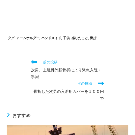
タグ
:
アームホルダー
,
ハンドメイド
,
子供
,
感じたこと
,
骨折
そ
前の投稿
の
次男、上腕骨外顆骨折により緊急入院・
他
手術
の
次の投稿
記
事
骨折した次男の入浴用カバーを１００円
を
で
読
む
おすすめ