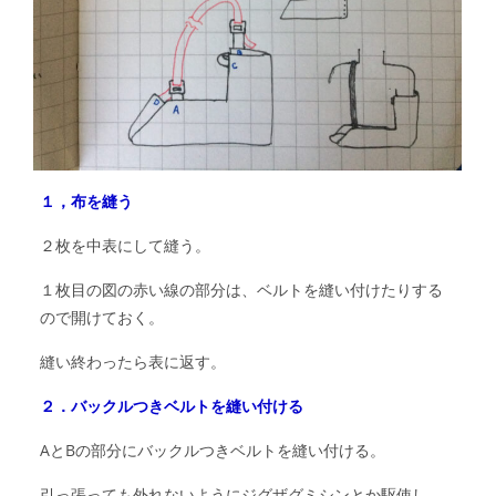
１，布を縫う
２枚を中表にして縫う。
１枚目の図の赤い線の部分は、ベルトを縫い付けたりする
ので開けておく。
縫い終わったら表に返す。
２．バックルつきベルトを縫い付ける
AとBの部分にバックルつきベルトを縫い付ける。
引っ張っても外れないようにジグザグミシンとか駆使し