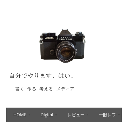
コ
ン
テ
ン
ツ
へ
ス
キ
ッ
自分でやります、はい。
プ
- 書く 作る 考える メディア -
HOME
Digital
レビュー
一眼レフ