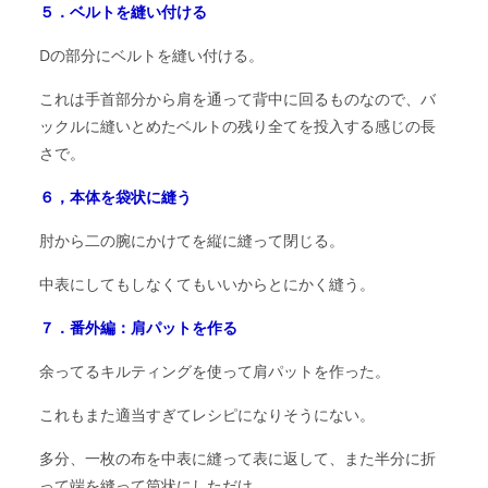
５．ベルトを縫い付ける
Dの部分にベルトを縫い付ける。
これは手首部分から肩を通って背中に回るものなので、バ
ックルに縫いとめたベルトの残り全てを投入する感じの長
さで。
６，本体を袋状に縫う
肘から二の腕にかけてを縦に縫って閉じる。
中表にしてもしなくてもいいからとにかく縫う。
７．番外編：肩パットを作る
余ってるキルティングを使って肩パットを作った。
これもまた適当すぎてレシピになりそうにない。
多分、一枚の布を中表に縫って表に返して、また半分に折
って端を縫って筒状にしただけ。